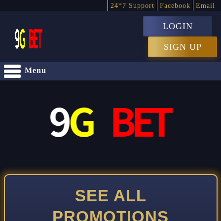
24*7 Support
Facebook
Email
LOGIN
SIGN UP
Menu
SEE ALL
PROMOTIONS