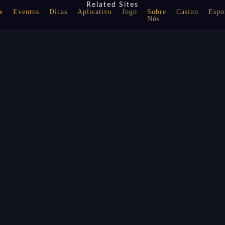
Related Sites
e
Eventos
Dicas
Aplicativo
Jogo
Sobre
Casino
Espo
Nós