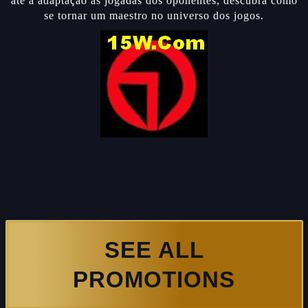
até a adaptação às jogadas dos oponentes, descubra como
se tornar um maestro no universo dos jogos.
SEE ALL
PROMOTIONS