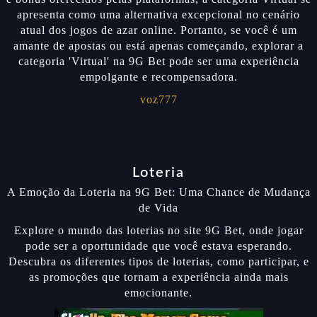
apresenta como uma alternativa excepcional no cenário
atual dos jogos de azar online. Portanto, se você é um
amante de apostas ou está apenas começando, explorar a
categoria 'Virtual' na 9G Bet pode ser uma experiência
empolgante e recompensadora.
voz777
Loteria
A Emoção da Loteria na 9G Bet: Uma Chance de Mudança
de Vida
Explore o mundo das loterias no site 9G Bet, onde jogar
pode ser a oportunidade que você estava esperando.
Descubra os diferentes tipos de loterias, como participar, e
as promoções que tornam a experiência ainda mais
emocionante.