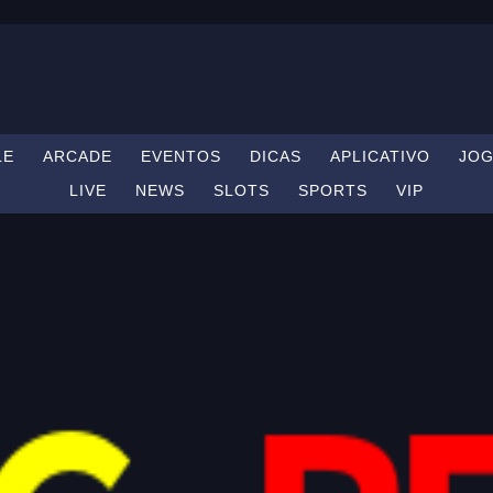
LE
ARCADE
EVENTOS
DICAS
APLICATIVO
JO
LIVE
NEWS
SLOTS
SPORTS
VIP