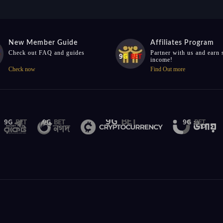
New Member Guide
Affiliates Program
Check out FAQ and guides
Partner with us and earn
income!
Check now
Find Out more