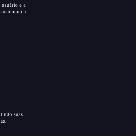
 usuário e a
 sustentam a
utindo suas
das.