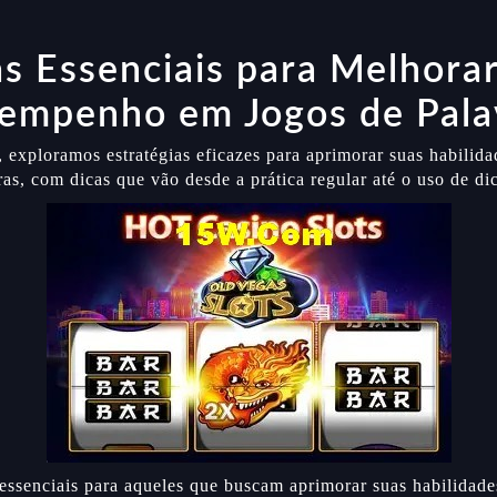
s Essenciais para Melhora
empenho em Jogos de Pala
, exploramos estratégias eficazes para aprimorar suas habilid
ras, com dicas que vão desde a prática regular até o uso de dic
essenciais para aqueles que buscam aprimorar suas habilidad