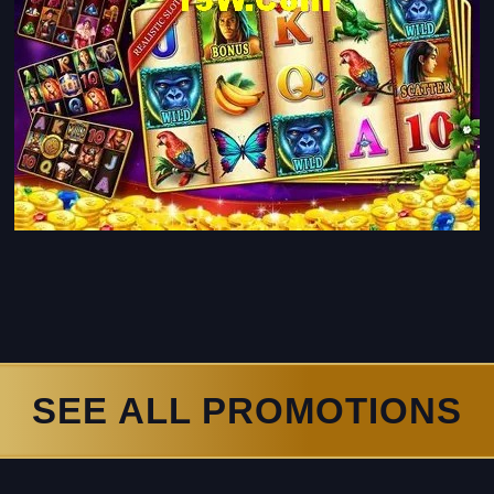
SEE ALL PROMOTIONS