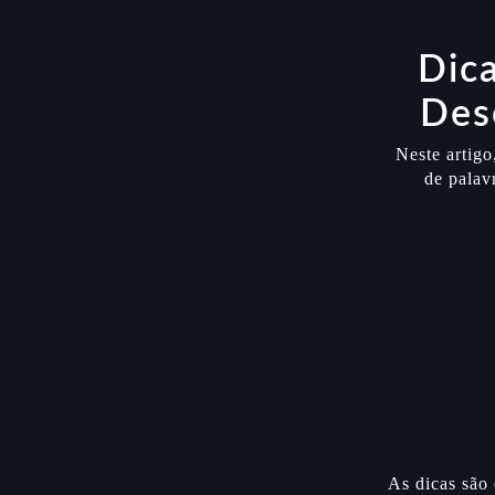
Dica
Des
Neste artigo
de palav
As dicas são 