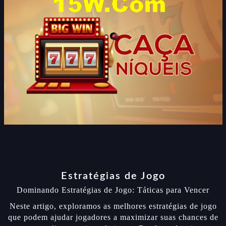
Estratégias de Jogo
Dominando Estratégias de Jogo: Táticas para Vencer
Neste artigo, exploramos as melhores estratégias de jogo
que podem ajudar jogadores a maximizar suas chances de