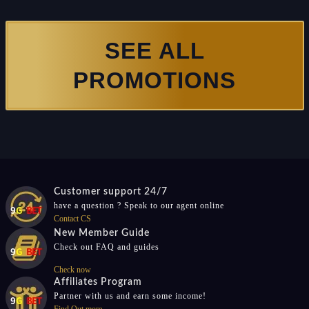
SEE ALL
PROMOTIONS
Customer support 24/7
have a question ? Speak to our agent online
Contact CS
New Member Guide
Check out FAQ and guides
Check now
Affiliates Program
Partner with us and earn some income!
Find Out more