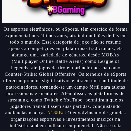
Os esportes eletrônicos, ou eSports, têm crescido de forma
exponencial nos últimos anos, atraindo milhões de fãs em
todo o mundo. Essa categoria de jogo não se resume
apenas a competições em plataformas tradicionais; ela
abrange uma variedade de gêneros, desde MOBAs
(Multiplayer Online Battle Arena) como League of
Legends, até jogos de tiro em primeira pessoa como
Counter-Strike: Global Offensive. Os torneios de eSports
oferecem prêmios significativos e atraem uma multitude de
patrocinadores, tornando-se um campo fértil para atletas
profissionais e amadores. Além disso, as plataformas de
streaming, como Twitch e YouTube, permitiram que os
jogadores transmitissem suas partidas, conquistando
audiências maciças.
A188Bet
O envolvimento de grandes
organizações esportivas e investimentos maciços na
indústria também indicam seu potencial. Não se trata