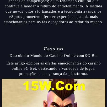
apenas de competições; é um fenômeno cultural que
continua a moldar o futuro do entretenimento. À medida
que novos jogos são lançados e a tecnologia avança, os
eSports prometem oferecer experiências ainda mais
emocionantes para os fãs e jogadores ao redor do mundo.
Cassino
Descubra o Mundo do Cassino Online com 9G Bet
Este artigo explora as ofertas emocionantes do cassino
online 9G Bet, destacando a variedade de jogos,
promoções e a segurança da plataforma.