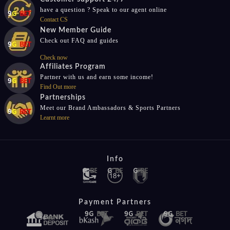
have a question ? Speak to our agent online
Contact CS
New Member Guide
Check out FAQ and guides
Check now
Affiliates Program
Partner with us and earn some income!
Find Out more
Partnerships
Meet our Brand Ambassadors & Sports Partners
Learnt more
Info
Payment Partners