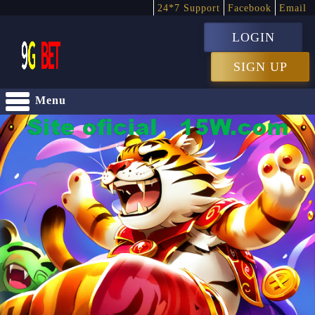
24*7 Support
Facebook
Email
LOGIN
SIGN UP
Menu