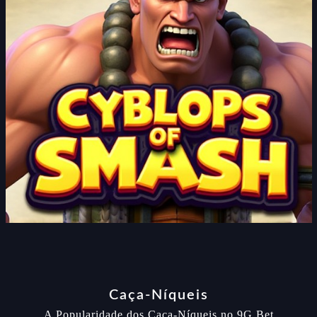
Caça-Níqueis
A Popularidade dos Caça-Níqueis no 9G Bet