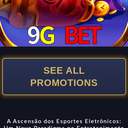
SEE ALL
PROMOTIONS
A Ascensão dos Esportes Eletrônicos: