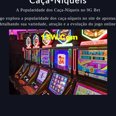
Caça-Níqueis
A Popularidade dos Caça-Níqueis no 9G Bet
igo explora a popularidade dos caça-níqueis no site de aposta
detalhando sua variedade, atração e a evolução do jogo online