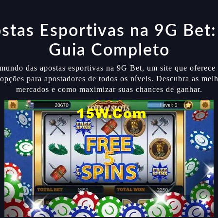
stas Esportivas na 9G Bet
Guia Completo
mundo das apostas esportivas na 9G Bet, um site que oferec
opções para apostadores de todos os níveis. Descubra as melh
mercados e como maximizar suas chances de ganhar.