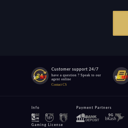
Customer support 24/7
have a question ? Speak to our
agent online
Contact CS
Info
Payment Partners
Gaming License