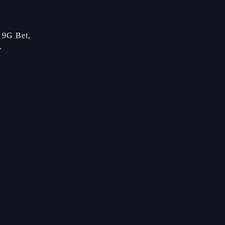
s 9G Bet,
.