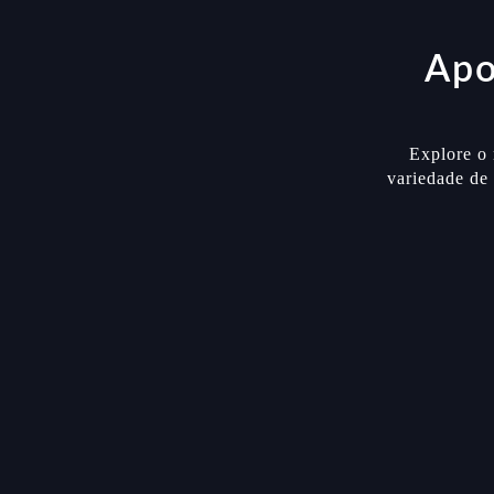
Apo
Explore o 
variedade de 