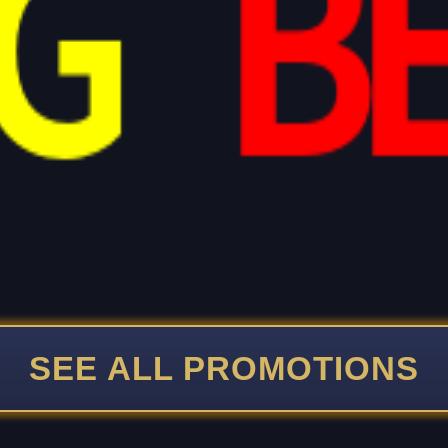
SEE ALL PROMOTIONS