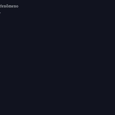
m fenômeno
.