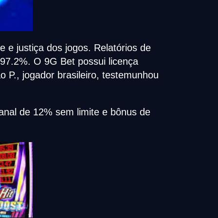
 e justiça dos jogos. Relatórios de
97.2%. O 9G Bet possui licença
., jogador brasileiro, testemunhou
anal de 12% sem limite e bônus de