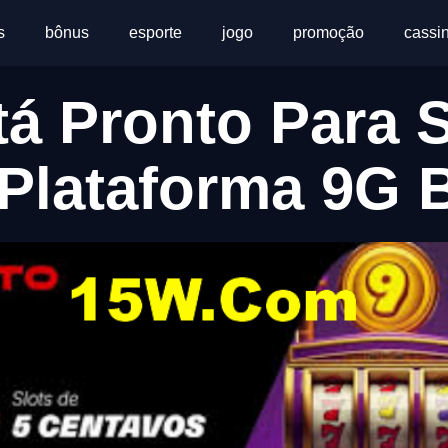
s
bônus
esporte
jogo
promoção
cassi
á Pronto Para 
Plataforma 9G 