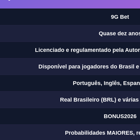
9G Bet
Quase dez ano
Licenciado e regulamentado pela Autor
Disponível para jogadores do Brasil e
Português, Inglês, Espan
Real Brasileiro (BRL) e vária
BONUS2026
Probabilidades MAIORES, re