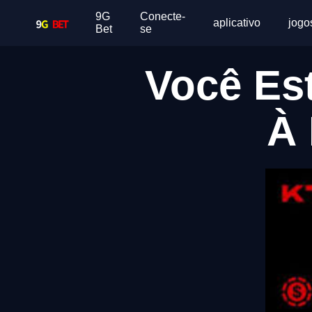
9G
Conecte-
aplicativo
jogo
Bet
se
Você Est
À 