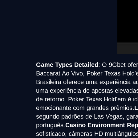
Game Types Detailed
: O 9Gbet ofer
Baccarat Ao Vivo, Poker Texas Hold'
Brasileira oferece uma experiência a
uma experiência de apostas elevadas
de retorno. Poker Texas Hold'em é i
emocionante com grandes prêmios.
L
segundo padrões de Las Vegas, gar
português.
Casino Environment Rep
sofisticado, câmeras HD multiângulos