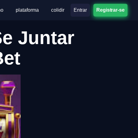
no
plataforma
colidir
Entrar
Registrar-se
Se Juntar
Bet