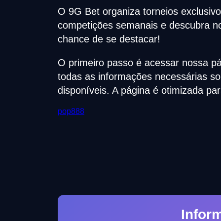
O 9G Bet organiza torneios exclusiv
competições semanais e descubra no
chance de se destacar!
O primeiro passo é acessar nossa pág
todas as informações necessárias sobr
disponíveis. A página é otimizada pa
pop888
Infor