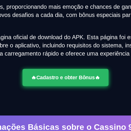
os, proporcionando mais emoção e chances de gan
vos desafios a cada dia, com bônus especiais pa
ina oficial de download do APK. Esta página foi 
e o aplicativo, incluindo requisitos do sistema, i
ra carregamento rápido e oferece uma experiência d
🔥Cadastro e obter Bônus🔥
mações Básicas sobre o Cassino 