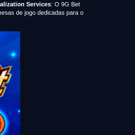
alization Services
: O 9G Bet
 mesas de jogo dedicadas para o