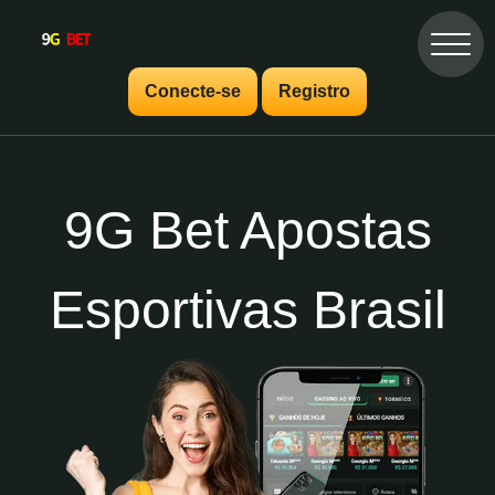
Conecte-se
Registro
9G Bet Apostas
Esportivas Brasil