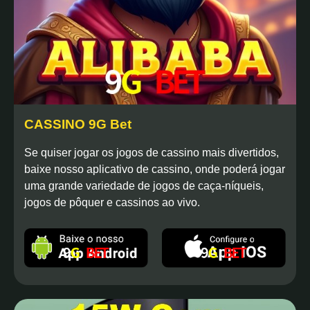
CASSINO 9G Bet
Se quiser jogar os jogos de cassino mais divertidos,
baixe nosso aplicativo de cassino, onde poderá jogar
uma grande variedade de jogos de caça-níqueis,
jogos de pôquer e cassinos ao vivo.