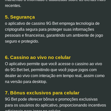
recentes.
5. Segurança
o aplicativo de cassino 9G Bet emprega tecnologia de
criptografia segura para proteger suas informações
pessoais e financeiras, garantindo um ambiente de jogo
seguro e protegido.
6. Cassino ao vivo no celular
O aplicativo permite que você acesse o cassino ao vivo
do 9G Bet bet, permitindo que você jogue jogos com
dealer ao vivo com interação em tempo real, assim como
na versão para desktop.
7. Bônus exclusivos para celular
9G Bet pode oferecer bônus e promoções exclusivas
para os usuários do aplicativo, proporcionando incentivos