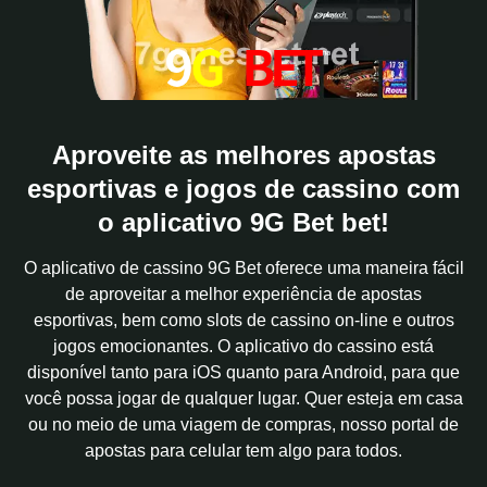
Aproveite as melhores apostas
esportivas e jogos de cassino com
o aplicativo 9G Bet bet!
O aplicativo de cassino 9G Bet oferece uma maneira fácil
de aproveitar a melhor experiência de apostas
esportivas, bem como slots de cassino on-line e outros
jogos emocionantes. O aplicativo do cassino está
disponível tanto para iOS quanto para Android, para que
você possa jogar de qualquer lugar. Quer esteja em casa
ou no meio de uma viagem de compras, nosso portal de
apostas para celular tem algo para todos.